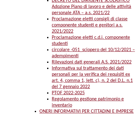
DECRETO DEL DIRIGENTE SCOLASTICO
Adozione Piano di lavoro e delle attività
personale ATA – a.s. 2021/22
Proclamazione eletti consigli di classe
componente studenti e genitori a.s.
2021/2022
Proclamazione eletti c.d.i. componente
studenti
circolare -051_sciopero del 10/12/2021 –
adempimenti
Rilevazioni dati generali A.S. 2021/2022
Informativa sul trattamento dei dati
personali per la verifica dei requisiti ex
art. 4, comma 1, lett. c), n. 2 del D.L. n.1
del 7 gennaio 2022
PTOF 2022-2025
Regolamento gestione patrimonio e
inventario
ONERI INFORMATIVI PER CITTADINI E IMPRESE