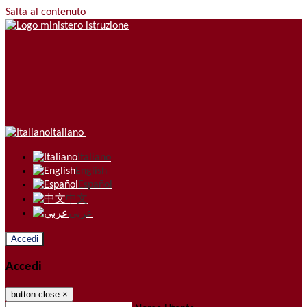
Salta al contenuto
Italiano
Italiano
English
Español
中文
عربى
Accedi
Accedi
button close
×