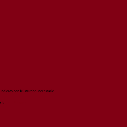
 indicato con le istruzioni necessarie.
e la
Login Spaggiari
!