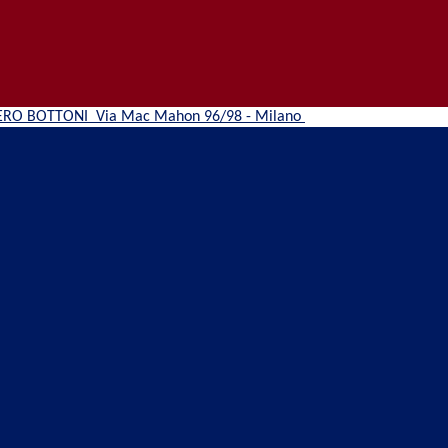
ERO BOTTONI
Via Mac Mahon 96/98 - Milano