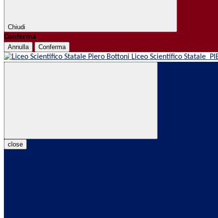
Chiudi
Conferma
Annulla
Conferma
Liceo Scientifico Statale
PI
close