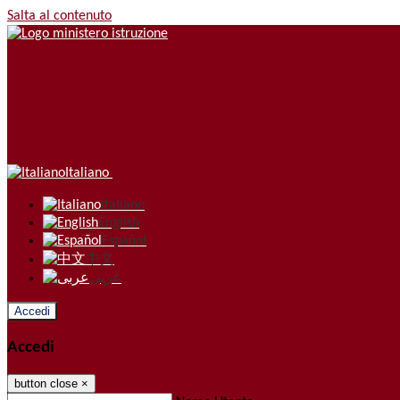
Salta al contenuto
Italiano
Italiano
English
Español
中文
عربى
Accedi
Accedi
button close
×