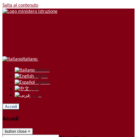
Salta al contenuto
Italiano
Italiano
English
Español
中文
عربى
Accedi
Accedi
button close
×