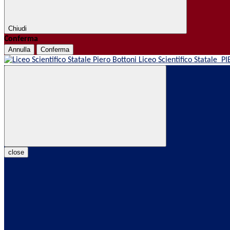
Chiudi
Conferma
Annulla
Conferma
Liceo Scientifico Statale
PI
close