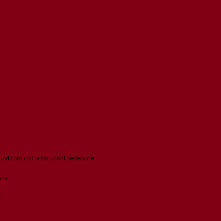
 indicato con le istruzioni necessarie.
e la
Login Spaggiari
!