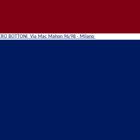
ERO BOTTONI
Via Mac Mahon 96/98 - Milano