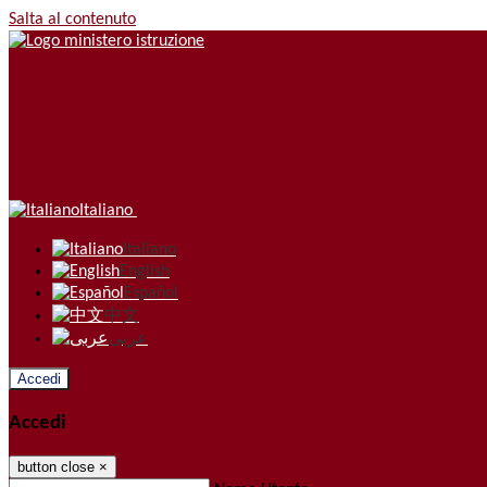
Salta al contenuto
Italiano
Italiano
English
Español
中文
عربى
Accedi
Accedi
button close
×