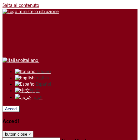
Salta al contenuto
Italiano
Italiano
English
Español
中文
عربى
Accedi
Accedi
button close
×