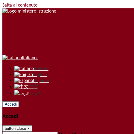
Salta al contenuto
Italiano
Italiano
English
Español
中文
عربى
Accedi
Accedi
button close
×