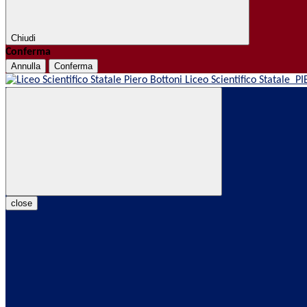
Chiudi
Conferma
Annulla
Conferma
Liceo Scientifico Statale
PI
close