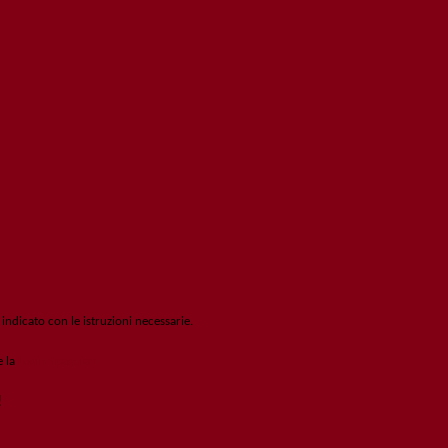
 indicato con le istruzioni necessarie.
e la
Login Spaggiari
!