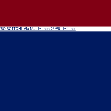
ERO BOTTONI
Via Mac Mahon 96/98 - Milano