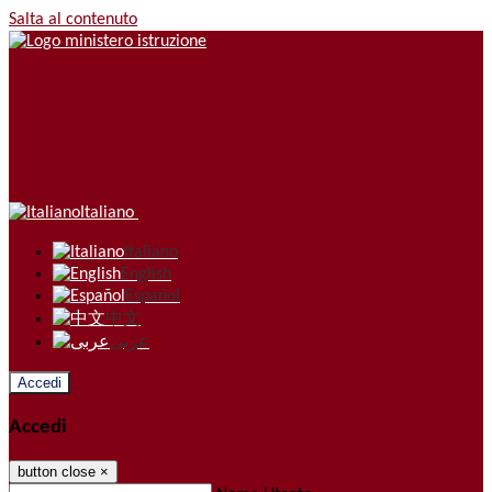
Salta al contenuto
Italiano
Italiano
English
Español
中文
عربى
Accedi
Accedi
button close
×