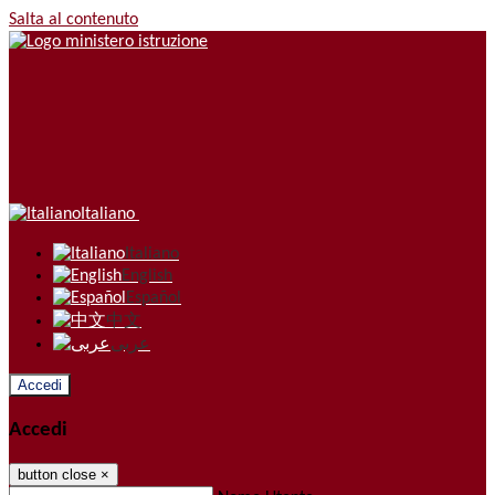
Salta al contenuto
Italiano
Italiano
English
Español
中文
عربى
Accedi
Accedi
button close
×