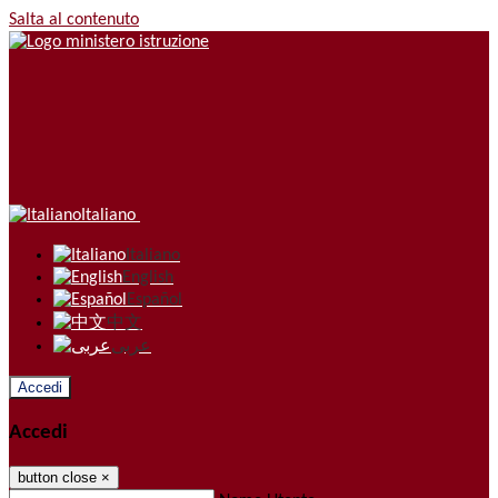
Salta al contenuto
Italiano
Italiano
English
Español
中文
عربى
Accedi
Accedi
button close
×