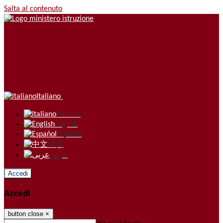
Salta al contenuto
Italiano
Italiano
English
Español
中文
عربى
Accedi
Accedi
button close
×