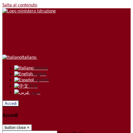
Salta al contenuto
Italiano
Italiano
English
Español
中文
عربى
Accedi
Accedi
button close
×