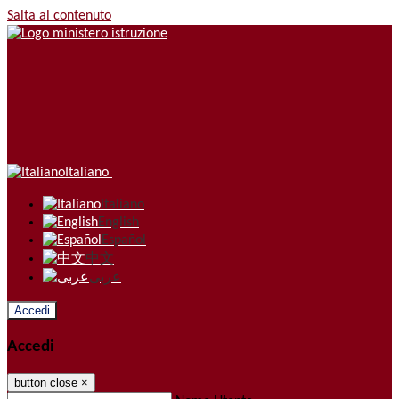
Salta al contenuto
Italiano
Italiano
English
Español
中文
عربى
Accedi
Accedi
button close
×