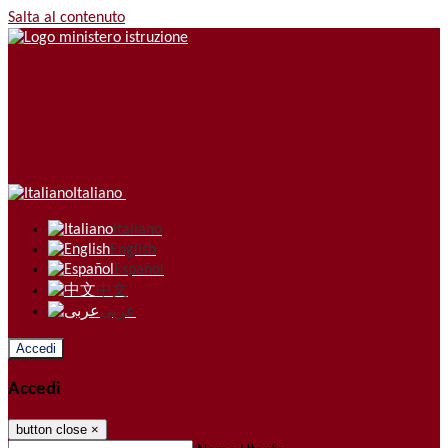
Salta al contenuto
Italiano
Italiano
English
Español
中文
عربى
Accedi
Accedi
button close
×