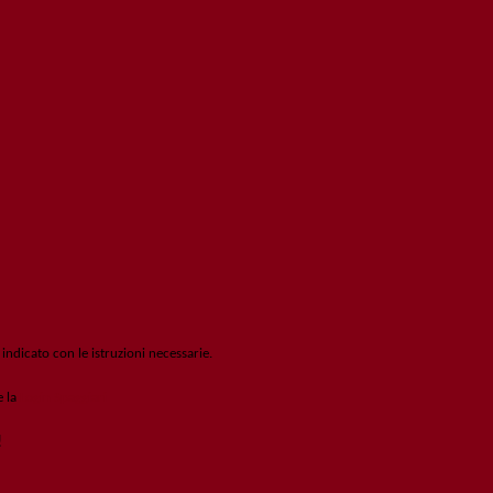
 indicato con le istruzioni necessarie.
e la
Login Spaggiari
!