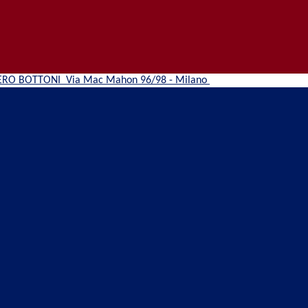
ERO BOTTONI
Via Mac Mahon 96/98 - Milano