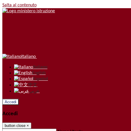
Salta al contenuto
Italiano
Italiano
English
Español
中文
عربى
Accedi
Accedi
button close
×