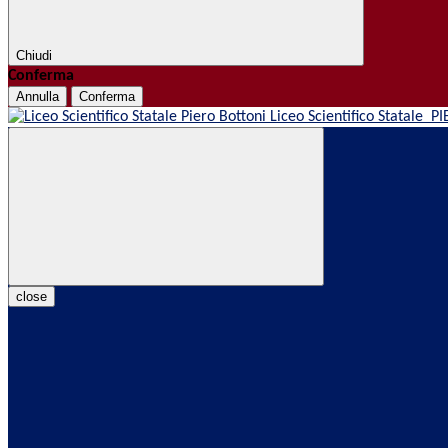
Chiudi
Conferma
Annulla
Conferma
Liceo Scientifico Statale
PI
close