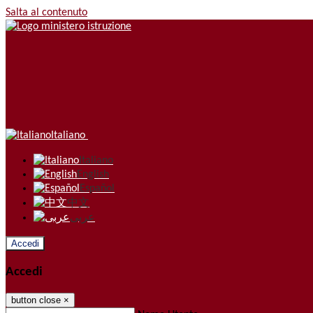
Salta al contenuto
Italiano
Italiano
English
Español
中文
عربى
Accedi
Accedi
button close
×