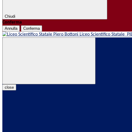
Chiudi
Conferma
Annulla
Conferma
Liceo Scientifico Statale
PI
close