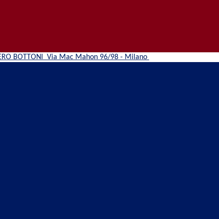
ERO BOTTONI
Via Mac Mahon 96/98 - Milano