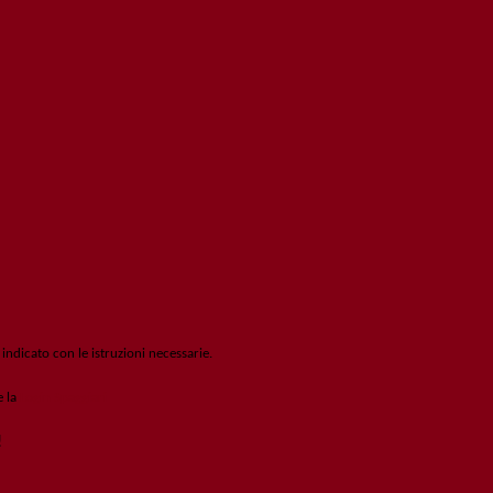
 indicato con le istruzioni necessarie.
e la
Login Spaggiari
!