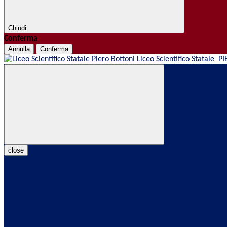
Chiudi
Conferma
Annulla
Conferma
Liceo Scientifico Statale
PI
close