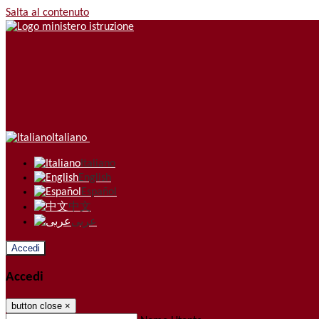
Salta al contenuto
Italiano
Italiano
English
Español
中文
عربى
Accedi
Accedi
button close
×