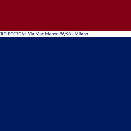
ERO BOTTONI
Via Mac Mahon 96/98 - Milano