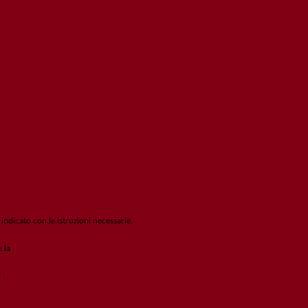
 indicato con le istruzioni necessarie.
e la
Login Spaggiari
!