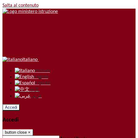
Salta al contenuto
Italiano
Italiano
English
Español
中文
عربى
Accedi
Accedi
button close
×