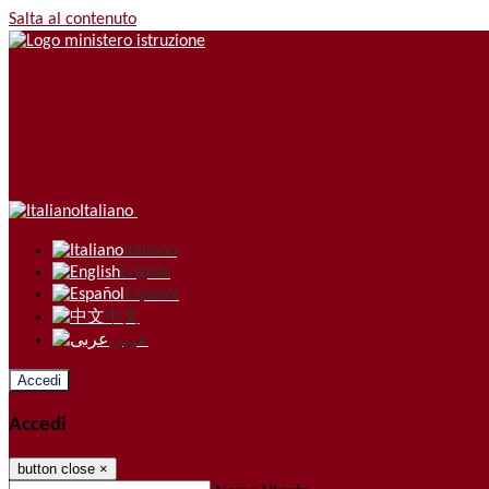
Salta al contenuto
Italiano
Italiano
English
Español
中文
عربى
Accedi
Accedi
button close
×