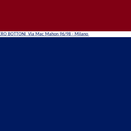
ERO BOTTONI
Via Mac Mahon 96/98 - Milano