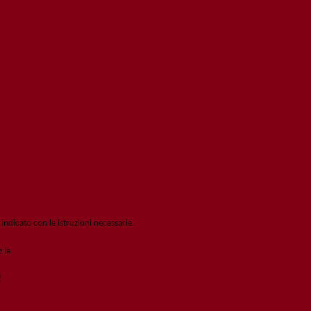
 indicato con le istruzioni necessarie.
e la
Login Spaggiari
!