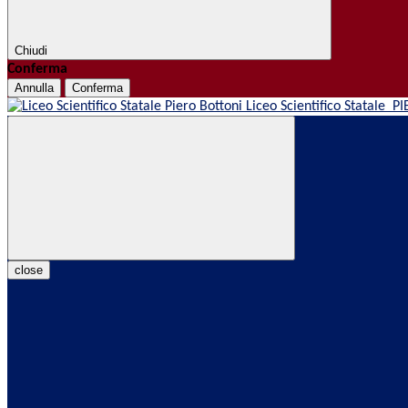
Chiudi
Conferma
Annulla
Conferma
Liceo Scientifico Statale
PI
close