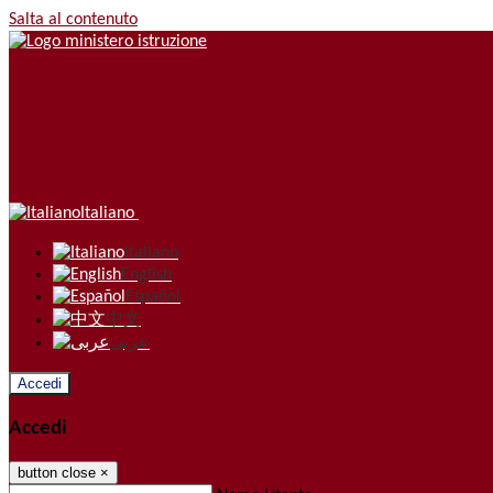
Salta al contenuto
Italiano
Italiano
English
Español
中文
عربى
Accedi
Accedi
button close
×