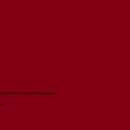
 indicato con le istruzioni necessarie.
e la
Login Spaggiari
!