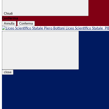
Chiudi
Conferma
Annulla
Conferma
Liceo Scientifico Statale
PI
close