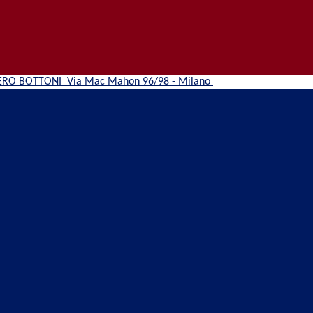
ERO BOTTONI
Via Mac Mahon 96/98 - Milano