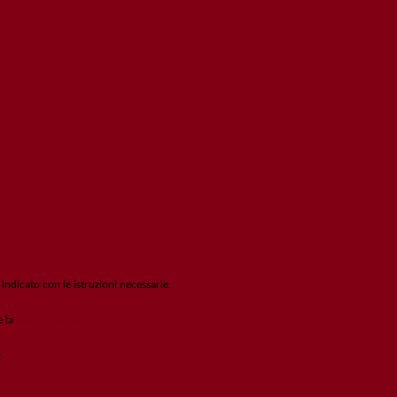
 indicato con le istruzioni necessarie.
e la
Login Spaggiari
!