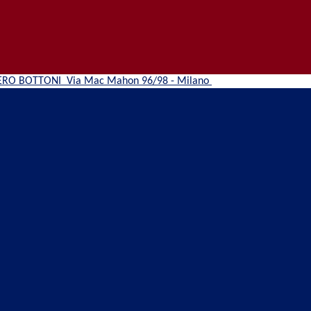
ERO BOTTONI
Via Mac Mahon 96/98 - Milano