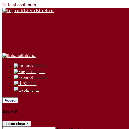
Salta al contenuto
Italiano
Italiano
English
Español
中文
عربى
Accedi
Accedi
button close
×