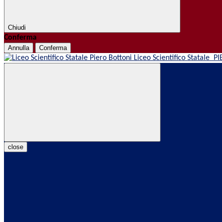
Chiudi
Conferma
Annulla
Conferma
Liceo Scientifico Statale
PI
close