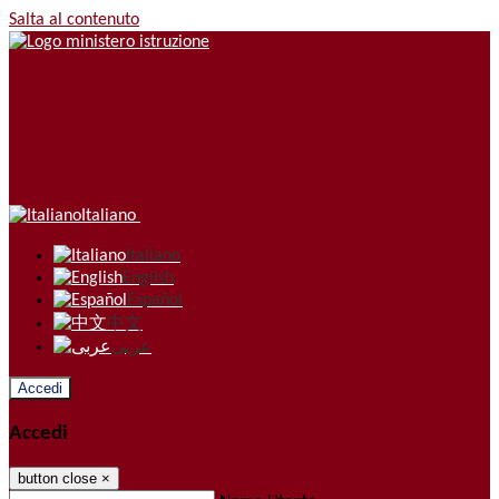
Salta al contenuto
Italiano
Italiano
English
Español
中文
عربى
Accedi
Accedi
button close
×