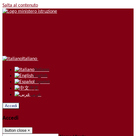
Salta al contenuto
Italiano
Italiano
English
Español
中文
عربى
Accedi
Accedi
button close
×