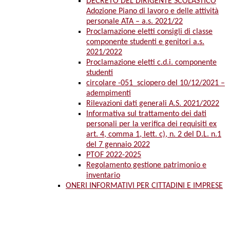
DECRETO DEL DIRIGENTE SCOLASTICO
Adozione Piano di lavoro e delle attività
personale ATA – a.s. 2021/22
Proclamazione eletti consigli di classe
componente studenti e genitori a.s.
2021/2022
Proclamazione eletti c.d.i. componente
studenti
circolare -051_sciopero del 10/12/2021 –
adempimenti
Rilevazioni dati generali A.S. 2021/2022
Informativa sul trattamento dei dati
personali per la verifica dei requisiti ex
art. 4, comma 1, lett. c), n. 2 del D.L. n.1
del 7 gennaio 2022
PTOF 2022-2025
Regolamento gestione patrimonio e
inventario
ONERI INFORMATIVI PER CITTADINI E IMPRESE