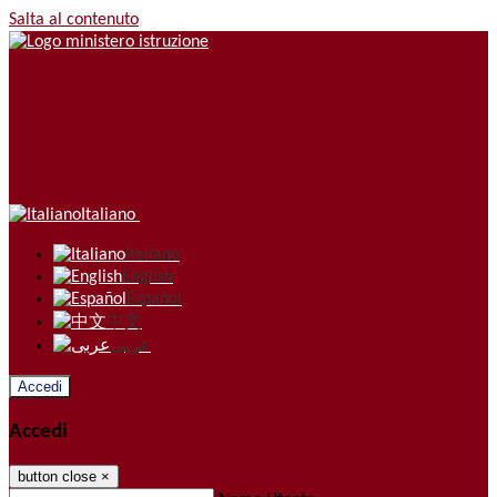
Salta al contenuto
Italiano
Italiano
English
Español
中文
عربى
Accedi
Accedi
button close
×