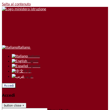
Salta al contenuto
Italiano
Italiano
English
Español
中文
عربى
Accedi
Accedi
button close
×