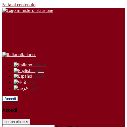
Salta al contenuto
Italiano
Italiano
English
Español
中文
عربى
Accedi
Accedi
button close
×