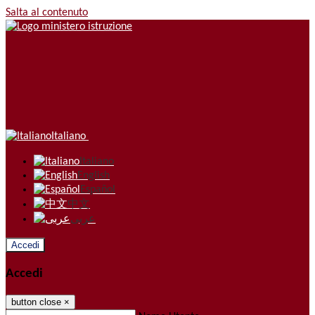
Salta al contenuto
Italiano
Italiano
English
Español
中文
عربى
Accedi
Accedi
button close
×