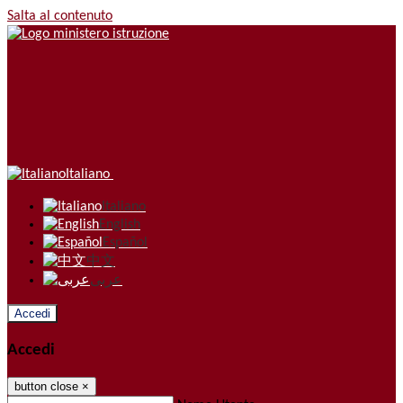
Salta al contenuto
Italiano
Italiano
English
Español
中文
عربى
Accedi
Accedi
button close
×