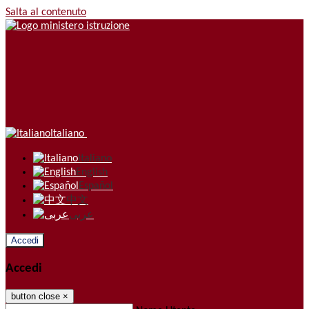
Salta al contenuto
Italiano
Italiano
English
Español
中文
عربى
Accedi
Accedi
button close
×