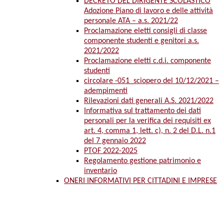
DECRETO DEL DIRIGENTE SCOLASTICO
Adozione Piano di lavoro e delle attività
personale ATA – a.s. 2021/22
Proclamazione eletti consigli di classe
componente studenti e genitori a.s.
2021/2022
Proclamazione eletti c.d.i. componente
studenti
circolare -051_sciopero del 10/12/2021 –
adempimenti
Rilevazioni dati generali A.S. 2021/2022
Informativa sul trattamento dei dati
personali per la verifica dei requisiti ex
art. 4, comma 1, lett. c), n. 2 del D.L. n.1
del 7 gennaio 2022
PTOF 2022-2025
Regolamento gestione patrimonio e
inventario
ONERI INFORMATIVI PER CITTADINI E IMPRESE