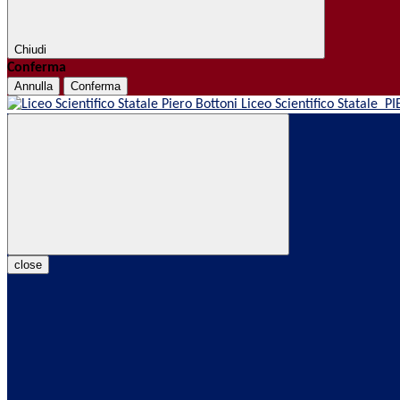
Chiudi
Conferma
Annulla
Conferma
Liceo Scientifico Statale
PI
close