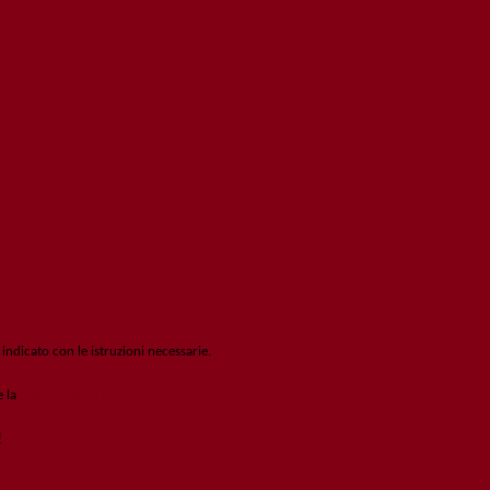
 indicato con le istruzioni necessarie.
e la
Login Spaggiari
!