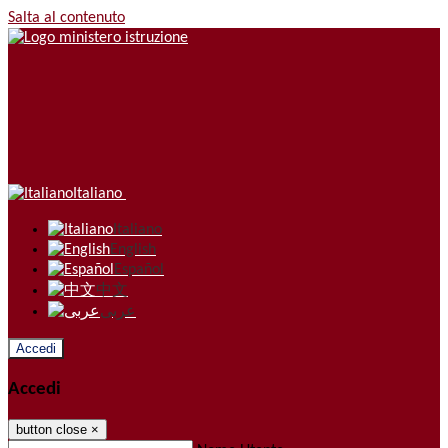
Salta al contenuto
Italiano
Italiano
English
Español
中文
عربى
Accedi
Accedi
button close
×