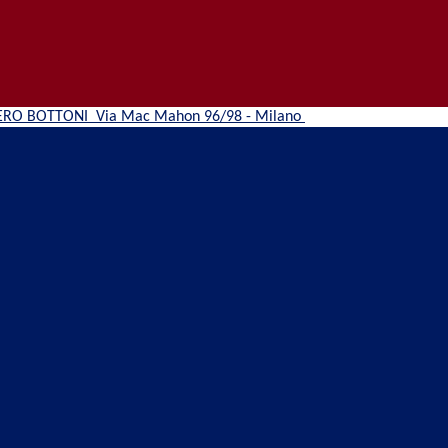
ERO BOTTONI
Via Mac Mahon 96/98 - Milano