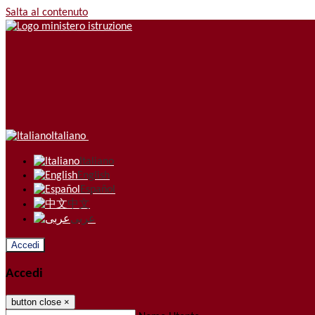
Salta al contenuto
Italiano
Italiano
English
Español
中文
عربى
Accedi
Accedi
button close
×