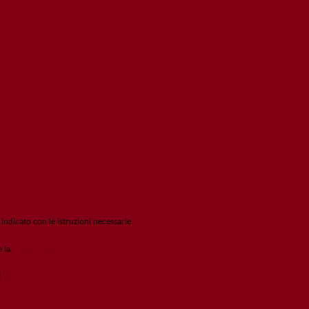
 indicato con le istruzioni necessarie.
e la
Login Spaggiari
!