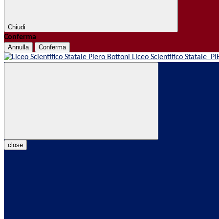
Chiudi
Conferma
Annulla
Conferma
Liceo Scientifico Statale
PI
close