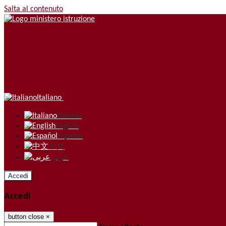
Salta al contenuto
Italiano
Italiano
English
Español
中文
عربى
Accedi
Accedi
button close
×