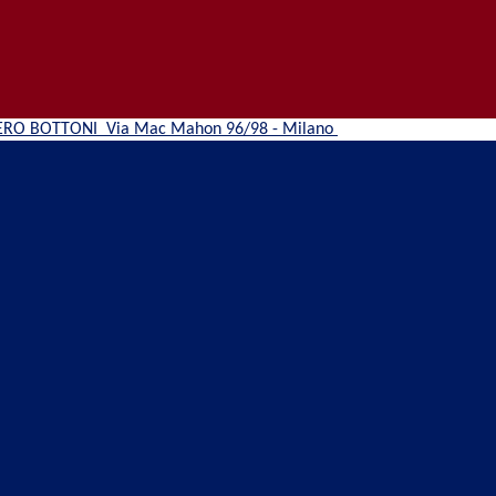
ERO BOTTONI
Via Mac Mahon 96/98 - Milano