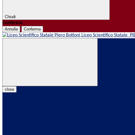
Chiudi
Conferma
Annulla
Conferma
Liceo Scientifico Statale
PI
close