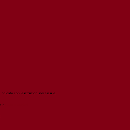
 indicato con le istruzioni necessarie.
e la
Login Spaggiari
!