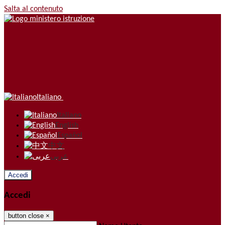
Salta al contenuto
Italiano
Italiano
English
Español
中文
عربى
Accedi
Accedi
button close
×