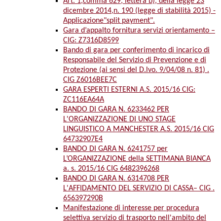
Art. 1,comma 629, lettera b), della legge 23
dicembre 2014,n. 190 (legge di stabilità 2015) -
Applicazione"split payment".
Gara d’appalto fornitura servizi orientamento –
CIG: Z7316D8599
Bando di gara per conferimento di incarico di
Responsabile del Servizio di Prevenzione e di
Protezione (ai sensi del D.lvo. 9/04/08 n. 81) .
CIG Z6016BEE7C
GARA ESPERTI ESTERNI A.S. 2015/16 CIG:
ZC116EA64A
BANDO DI GARA N. 6233462 PER
L'ORGANIZZAZIONE DI UNO STAGE
LINGUISTICO A MANCHESTER A.S. 2015/16 CIG
64732907E4
BANDO DI GARA N. 6241757 per
L’ORGANIZZAZIONE della SETTIMANA BIANCA
a. s. 2015/16 CIG 6482396268
BANDO DI GARA N. 6314708 PER
L'AFFIDAMENTO DEL SERVIZIO DI CASSA– CIG .
656397290B
Manifestazione di interesse per procedura
selettiva servizio di trasporto nell'ambito del