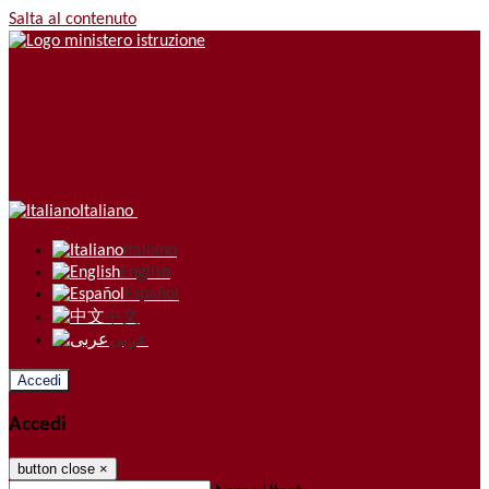
Salta al contenuto
Italiano
Italiano
English
Español
中文
عربى
Accedi
Accedi
button close
×