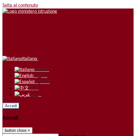
Salta al contenuto
Italiano
Italiano
English
Español
中文
عربى
Accedi
Accedi
button close
×