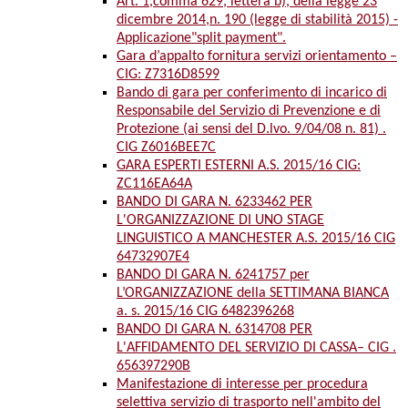
Art. 1,comma 629, lettera b), della legge 23
dicembre 2014,n. 190 (legge di stabilità 2015) -
Applicazione"split payment".
Gara d’appalto fornitura servizi orientamento –
CIG: Z7316D8599
Bando di gara per conferimento di incarico di
Responsabile del Servizio di Prevenzione e di
Protezione (ai sensi del D.lvo. 9/04/08 n. 81) .
CIG Z6016BEE7C
GARA ESPERTI ESTERNI A.S. 2015/16 CIG:
ZC116EA64A
BANDO DI GARA N. 6233462 PER
L'ORGANIZZAZIONE DI UNO STAGE
LINGUISTICO A MANCHESTER A.S. 2015/16 CIG
64732907E4
BANDO DI GARA N. 6241757 per
L’ORGANIZZAZIONE della SETTIMANA BIANCA
a. s. 2015/16 CIG 6482396268
BANDO DI GARA N. 6314708 PER
L'AFFIDAMENTO DEL SERVIZIO DI CASSA– CIG .
656397290B
Manifestazione di interesse per procedura
selettiva servizio di trasporto nell'ambito del