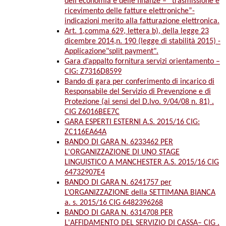
dell'economia e delle finanze – “trasmissione e
ricevimento delle fatture elettroniche”-
indicazioni merito alla fatturazione elettronica.
Art. 1,comma 629, lettera b), della legge 23
dicembre 2014,n. 190 (legge di stabilità 2015) -
Applicazione"split payment".
Gara d’appalto fornitura servizi orientamento –
CIG: Z7316D8599
Bando di gara per conferimento di incarico di
Responsabile del Servizio di Prevenzione e di
Protezione (ai sensi del D.lvo. 9/04/08 n. 81) .
CIG Z6016BEE7C
GARA ESPERTI ESTERNI A.S. 2015/16 CIG:
ZC116EA64A
BANDO DI GARA N. 6233462 PER
L'ORGANIZZAZIONE DI UNO STAGE
LINGUISTICO A MANCHESTER A.S. 2015/16 CIG
64732907E4
BANDO DI GARA N. 6241757 per
L’ORGANIZZAZIONE della SETTIMANA BIANCA
a. s. 2015/16 CIG 6482396268
BANDO DI GARA N. 6314708 PER
L'AFFIDAMENTO DEL SERVIZIO DI CASSA– CIG .