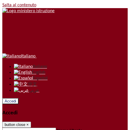
Salta al contenuto
Italiano
Italiano
English
Español
中文
عربى
Accedi
Accedi
button close
×