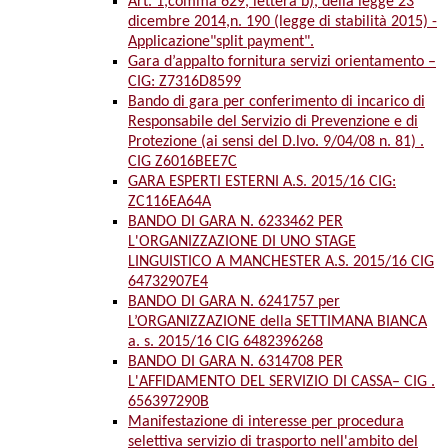
Art. 1,comma 629, lettera b), della legge 23
dicembre 2014,n. 190 (legge di stabilità 2015) -
Applicazione"split payment".
Gara d’appalto fornitura servizi orientamento –
CIG: Z7316D8599
Bando di gara per conferimento di incarico di
Responsabile del Servizio di Prevenzione e di
Protezione (ai sensi del D.lvo. 9/04/08 n. 81) .
CIG Z6016BEE7C
GARA ESPERTI ESTERNI A.S. 2015/16 CIG:
ZC116EA64A
BANDO DI GARA N. 6233462 PER
L'ORGANIZZAZIONE DI UNO STAGE
LINGUISTICO A MANCHESTER A.S. 2015/16 CIG
64732907E4
BANDO DI GARA N. 6241757 per
L’ORGANIZZAZIONE della SETTIMANA BIANCA
a. s. 2015/16 CIG 6482396268
BANDO DI GARA N. 6314708 PER
L'AFFIDAMENTO DEL SERVIZIO DI CASSA– CIG .
656397290B
Manifestazione di interesse per procedura
selettiva servizio di trasporto nell'ambito del