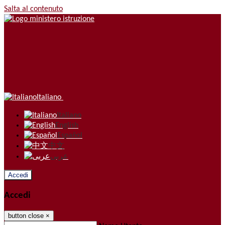
Salta al contenuto
Italiano
Italiano
English
Español
中文
عربى
Accedi
Accedi
button close
×