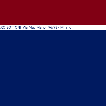
ERO BOTTONI
Via Mac Mahon 96/98 - Milano