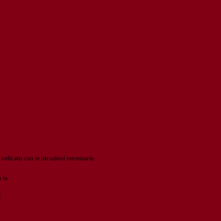
 indicato con le istruzioni necessarie.
e la
Login Spaggiari
!