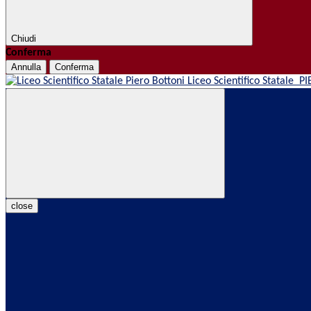
Chiudi
Conferma
Annulla
Conferma
Liceo Scientifico Statale
PI
close