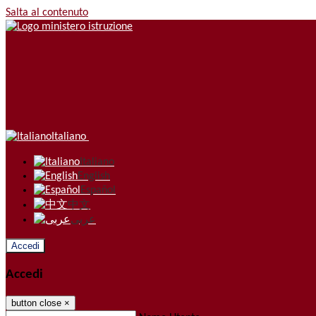
Salta al contenuto
Italiano
Italiano
English
Español
中文
عربى
Accedi
Accedi
button close
×