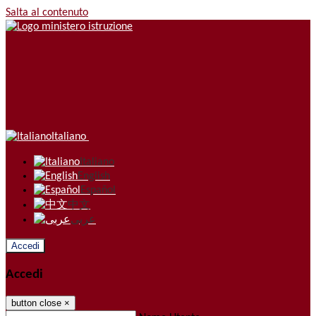
Salta al contenuto
Italiano
Italiano
English
Español
中文
عربى
Accedi
Accedi
button close
×