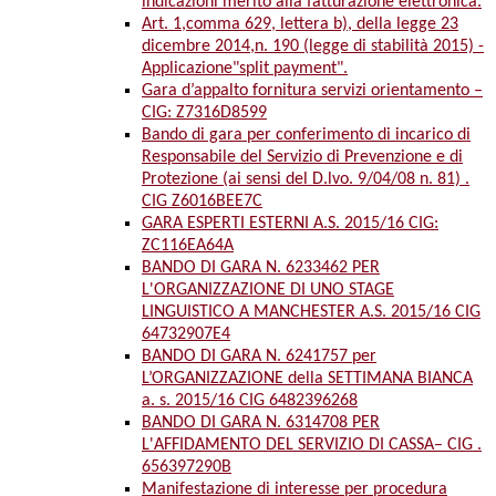
indicazioni merito alla fatturazione elettronica.
Art. 1,comma 629, lettera b), della legge 23
dicembre 2014,n. 190 (legge di stabilità 2015) -
Applicazione"split payment".
Gara d’appalto fornitura servizi orientamento –
CIG: Z7316D8599
Bando di gara per conferimento di incarico di
Responsabile del Servizio di Prevenzione e di
Protezione (ai sensi del D.lvo. 9/04/08 n. 81) .
CIG Z6016BEE7C
GARA ESPERTI ESTERNI A.S. 2015/16 CIG:
ZC116EA64A
BANDO DI GARA N. 6233462 PER
L'ORGANIZZAZIONE DI UNO STAGE
LINGUISTICO A MANCHESTER A.S. 2015/16 CIG
64732907E4
BANDO DI GARA N. 6241757 per
L’ORGANIZZAZIONE della SETTIMANA BIANCA
a. s. 2015/16 CIG 6482396268
BANDO DI GARA N. 6314708 PER
L'AFFIDAMENTO DEL SERVIZIO DI CASSA– CIG .
656397290B
Manifestazione di interesse per procedura