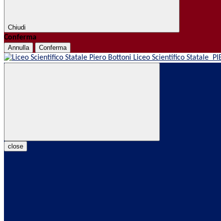
Chiudi
Conferma
Annulla
Conferma
Liceo Scientifico Statale
PI
close