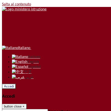
Salta al contenuto
Italiano
Italiano
English
Español
中文
عربى
Accedi
Accedi
button close
×