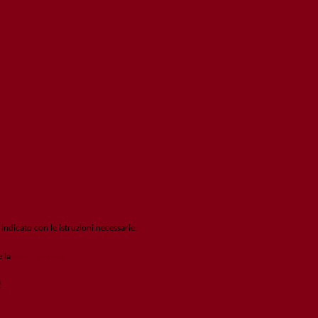
 indicato con le istruzioni necessarie.
e la
Login Spaggiari
!