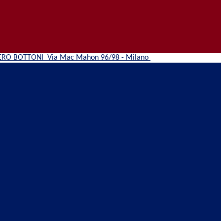
ERO BOTTONI
Via Mac Mahon 96/98 - Milano