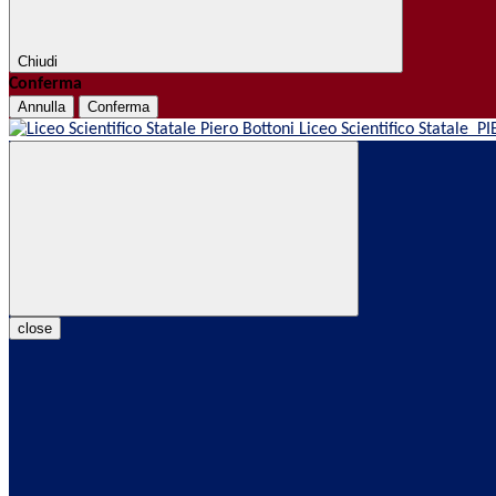
Chiudi
Conferma
Annulla
Conferma
Liceo Scientifico Statale
PI
close