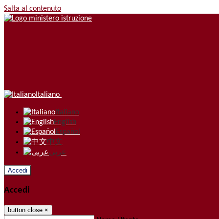
Salta al contenuto
Italiano
Italiano
English
Español
中文
عربى
Accedi
Accedi
button close
×