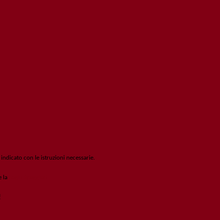
 indicato con le istruzioni necessarie.
e la
Login Spaggiari
!