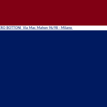
ERO BOTTONI
Via Mac Mahon 96/98 - Milano