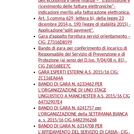
dell'economia e delle finanze – “trasmissione e
ricevimento delle fatture elettroniche”-
indicazioni merito alla fatturazione elettronica.
Art. 1,comma 629, lettera b), della legge 23
dicembre 2014,n. 190 (legge di stabilità 2015) -
Applicazione"split payment".
Gara d’appalto fornitura servizi orientamento –
CIG: Z7316D8599
Bando di gara per conferimento di incarico di
Responsabile del Servizio di Prevenzione e di
Protezione (ai sensi del D.lvo. 9/04/08 n. 81) .
CIG Z6016BEE7C
GARA ESPERTI ESTERNI A.S. 2015/16 CIG:
ZC116EA64A
BANDO DI GARA N. 6233462 PER
L'ORGANIZZAZIONE DI UNO STAGE
LINGUISTICO A MANCHESTER A.S. 2015/16 CIG
64732907E4
BANDO DI GARA N. 6241757 per
L’ORGANIZZAZIONE della SETTIMANA BIANCA
a. s. 2015/16 CIG 6482396268
BANDO DI GARA N. 6314708 PER
L'AFFIDAMENTO DEL SERVIZIO DI CASSA– CIG .