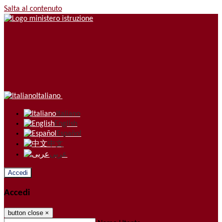
Salta al contenuto
Italiano
Italiano
English
Español
中文
عربى
Accedi
Accedi
button close
×