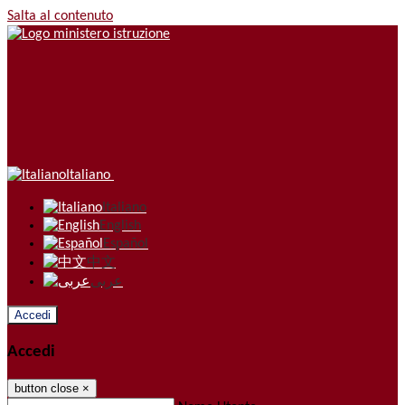
Salta al contenuto
Italiano
Italiano
English
Español
中文
عربى
Accedi
Accedi
button close
×