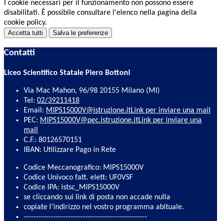
I cookie necessari per il funzionamento non possono essere
disabilitati. È possibile consultare l'elenco nella pagina della
cookie policy.
Accetta tutti
Salva le preferenze
Contatti
Liceo Scientifico Statale Piero Bottoni
Via Mac Mahon, 96/98 20155 Milano (MI)
Tel:
02/39211418
Email:
MIPS15000V@istruzione.it
Link per inviare una mail
PEC:
MIPS15000V@pec.istruzione.it
Link per inviare una
mail
C.F.: 80126570151
IBAN: Utilizzare Pago in Rete
Codice Meccanografico: MIPS15000V
Codice Univoco fatt. elett: UF0VSF
Codice IPA: istsc_MIPS15000V
se cliccando sui link di posta non accade nulla
copiate l'indirizzo nel vostro programma abituale.
--------------------------------------------------