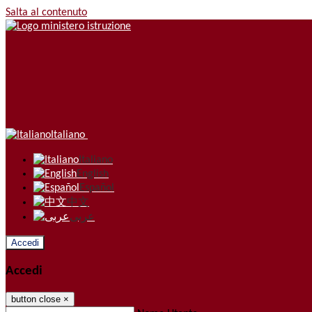
Salta al contenuto
Italiano
Italiano
English
Español
中文
عربى
Accedi
Accedi
button close
×