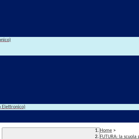
onico)
 Elettronico)
Home
>
FUTURA: la scuola p