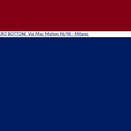
ERO BOTTONI
Via Mac Mahon 96/98 - Milano