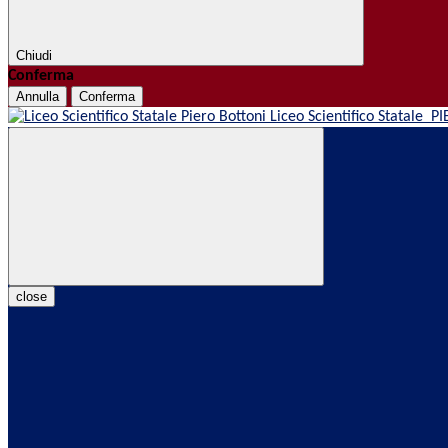
Chiudi
Conferma
Annulla
Conferma
Liceo Scientifico Statale
PI
close