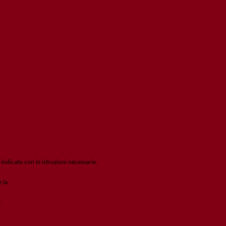
 indicato con le istruzioni necessarie.
e la
Login Spaggiari
!