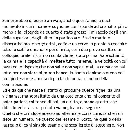
Sembrerebbe di essere arrivati, anche quest’anno, a quel
momento in cui il nome e cognome corrisponde ad una cifra più o
meno alta, dipende da quanto è stato grosso il miracolo degli anni
delle superiori, degli ultimi in particolare. Studio matto e
disperatissimo, energy drink, caffè e un cervello pronto a recepire
tutto lo scibile umano. E poi è finita, così: due prove scritte e un
colloquio orale in cui non conta chi sei stato prima. Vale soltanto
la calma e la capacità di mettere tutto insieme, la velocità con cui
passano le risposte che non sai e non saprai mai, la corsa che hai
fatto per non stare al primo banco, la bontà d’animo o meno dei
tuoi professori e ancora di più la clemenza o meno della
commissione.
Ed è da qui che nasce l’istinto di produrre queste righe, da una
vicinanza, ma soprattutto da una coscienza che mi consente di
poter parlare col senno di poi, un diritto, almeno questo, che
difficilmente vi sarà portato via negli anni a seguire.
Quello che ci induce adesso ad affermare con sicurezza che non
siete un numero. Né questo dell’esame di Stato, né quello della
laurea o di ogni singolo esame che sceglierete di sostenere. Non