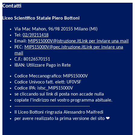
Contatti
Liceo Scientifico Statale Piero Bottoni
Via Mac Mahon, 96/98 20155 Milano (MI)
Tel:
02/39211418
Email:
MIPS15000V@istruzione.it
Link per inviare una mail
PEC:
MIPS15000V@pec.istruzione.it
Link per inviare una
mail
C.F.: 80126570151
IBAN: Utilizzare Pago in Rete
Codice Meccanografico: MIPS15000V
Codice Univoco fatt. elett: UF0VSF
Codice IPA: istsc_MIPS15000V
se cliccando sui link di posta non accade nulla
copiate l'indirizzo nel vostro programma abituale.
--------------------------------------------------
Il Liceo Bottoni ringrazia Alessandro Maifredi
per avere realizzato la prima versione del sito ❤