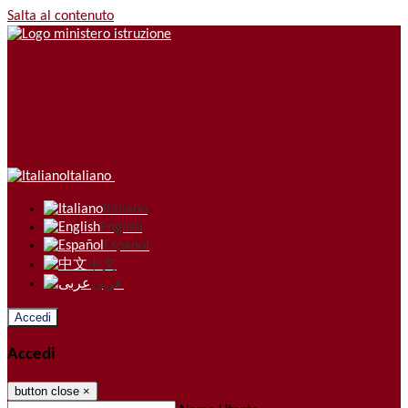
Salta al contenuto
Italiano
Italiano
English
Español
中文
عربى
Accedi
Accedi
button close
×