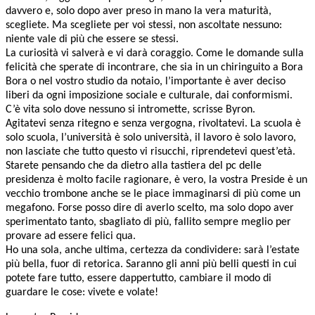
davvero e, solo dopo aver preso in mano la vera maturità,
scegliete. Ma scegliete per voi stessi, non ascoltate nessuno:
niente vale di più che essere se stessi.
La curiosità vi salverà e vi darà coraggio. Come le domande sulla
felicità che sperate di incontrare, che sia in un chiringuito a Bora
Bora o nel vostro studio da notaio, l’importante è aver deciso
liberi da ogni imposizione sociale e culturale, dai conformismi.
C’è vita solo dove nessuno si intromette, scrisse Byron.
Agitatevi senza ritegno e senza vergogna, rivoltatevi. La scuola è
solo scuola, l’università è solo università, il lavoro è solo lavoro,
non lasciate che tutto questo vi risucchi, riprendetevi quest’età.
Starete pensando che da dietro alla tastiera del pc delle
presidenza è molto facile ragionare, è vero, la vostra Preside è un
vecchio trombone anche se le piace immaginarsi di più come un
megafono. Forse posso dire di averlo scelto, ma solo dopo aver
sperimentato tanto, sbagliato di più, fallito sempre meglio per
provare ad essere felici qua.
Ho una sola, anche ultima, certezza da condividere: sarà l’estate
più bella, fuor di retorica. Saranno gli anni più belli questi in cui
potete fare tutto, essere dappertutto, cambiare il modo di
guardare le cose: vivete e volate!