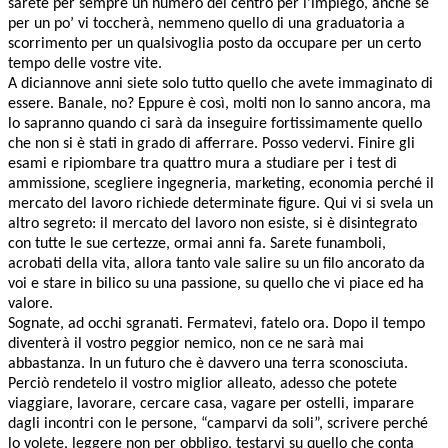
sarete per sempre un numero del centro per l’impiego, anche se
per un po’ vi toccherà, nemmeno quello di una graduatoria a
scorrimento per un qualsivoglia posto da occupare per un certo
tempo delle vostre vite.
A diciannove anni siete solo tutto quello che avete immaginato di
essere. Banale, no? Eppure è così, molti non lo sanno ancora, ma
lo sapranno quando ci sarà da inseguire fortissimamente quello
che non si è stati in grado di afferrare. Posso vedervi. Finire gli
esami e ripiombare tra quattro mura a studiare per i test di
ammissione, scegliere ingegneria, marketing, economia perché il
mercato del lavoro richiede determinate figure. Qui vi si svela un
altro segreto: il mercato del lavoro non esiste, si è disintegrato
con tutte le sue certezze, ormai anni fa. Sarete funamboli,
acrobati della vita, allora tanto vale salire su un filo ancorato da
voi e stare in bilico su una passione, su quello che vi piace ed ha
valore.
Sognate, ad occhi sgranati. Fermatevi, fatelo ora. Dopo il tempo
diventerà il vostro peggior nemico, non ce ne sarà mai
abbastanza. In un futuro che è davvero una terra sconosciuta.
Perciò rendetelo il vostro miglior alleato, adesso che potete
viaggiare, lavorare, cercare casa, vagare per ostelli, imparare
dagli incontri con le persone, “camparvi da soli”, scrivere perché
lo volete, leggere non per obbligo, testarvi su quello che conta