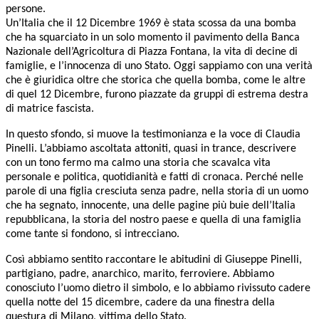
persone.
Un’Italia che il 12 Dicembre 1969 è stata scossa da una bomba
che ha squarciato in un solo momento il pavimento della Banca
Nazionale dell’Agricoltura di Piazza Fontana, la vita di decine di
famiglie, e l’innocenza di uno Stato. Oggi sappiamo con una verità
che è giuridica oltre che storica che quella bomba, come le altre
di quel 12 Dicembre, furono piazzate da gruppi di estrema destra
di matrice fascista.
In questo sfondo, si muove la testimonianza e la voce di Claudia
Pinelli. L’abbiamo ascoltata attoniti, quasi in trance, descrivere
con un tono fermo ma calmo una storia che scavalca vita
personale e politica, quotidianità e fatti di cronaca. Perché nelle
parole di una figlia cresciuta senza padre, nella storia di un uomo
che ha segnato, innocente, una delle pagine più buie dell’Italia
repubblicana, la storia del nostro paese e quella di una famiglia
come tante si fondono, si intrecciano.
Così abbiamo sentito raccontare le abitudini di Giuseppe Pinelli,
partigiano, padre, anarchico, marito, ferroviere. Abbiamo
conosciuto l’uomo dietro il simbolo, e lo abbiamo rivissuto cadere
quella notte del 15 dicembre, cadere da una finestra della
questura di Milano, vittima dello Stato.