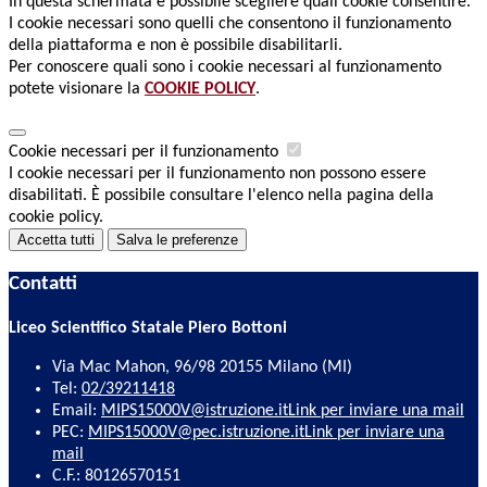
In questa schermata è possibile scegliere quali cookie consentire.
I cookie necessari sono quelli che consentono il funzionamento
della piattaforma e non è possibile disabilitarli.
Per conoscere quali sono i cookie necessari al funzionamento
potete visionare la
COOKIE POLICY
.
Cookie necessari per il funzionamento
I cookie necessari per il funzionamento non possono essere
disabilitati. È possibile consultare l'elenco nella pagina della
cookie policy.
Accetta tutti
Salva le preferenze
Contatti
Liceo Scientifico Statale Piero Bottoni
Via Mac Mahon, 96/98 20155 Milano (MI)
Tel:
02/39211418
Email:
MIPS15000V@istruzione.it
Link per inviare una mail
PEC:
MIPS15000V@pec.istruzione.it
Link per inviare una
mail
C.F.: 80126570151