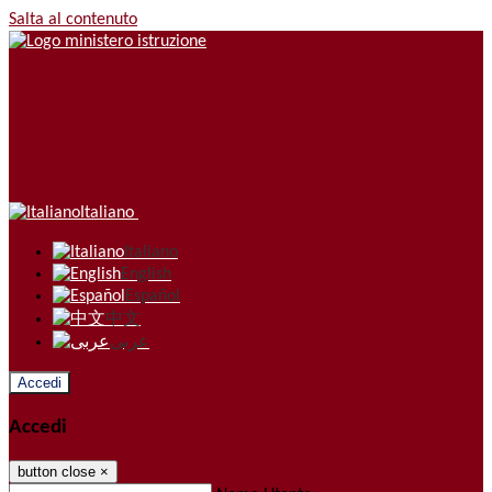
Salta al contenuto
Italiano
Italiano
English
Español
中文
عربى
Accedi
Accedi
button close
×