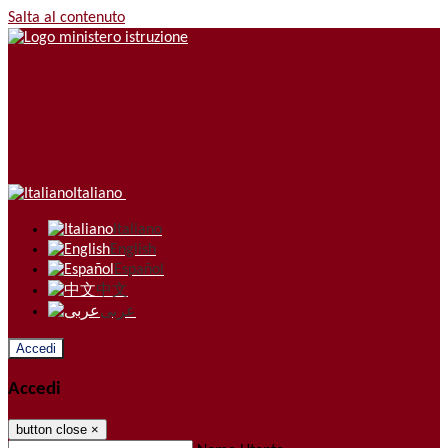
Salta al contenuto
Italiano
Italiano
English
Español
中文
عربى
Accedi
Accedi
button close
×