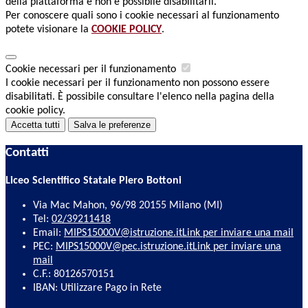
della piattaforma e non è possibile disabilitarli.
Per conoscere quali sono i cookie necessari al funzionamento
potete visionare la
COOKIE POLICY
.
Cookie necessari per il funzionamento
I cookie necessari per il funzionamento non possono essere
disabilitati. È possibile consultare l'elenco nella pagina della
cookie policy.
Accetta tutti
Salva le preferenze
Contatti
Liceo Scientifico Statale Piero Bottoni
Via Mac Mahon, 96/98 20155 Milano (MI)
Tel:
02/39211418
Email:
MIPS15000V@istruzione.it
Link per inviare una mail
PEC:
MIPS15000V@pec.istruzione.it
Link per inviare una
mail
C.F.: 80126570151
IBAN: Utilizzare Pago in Rete