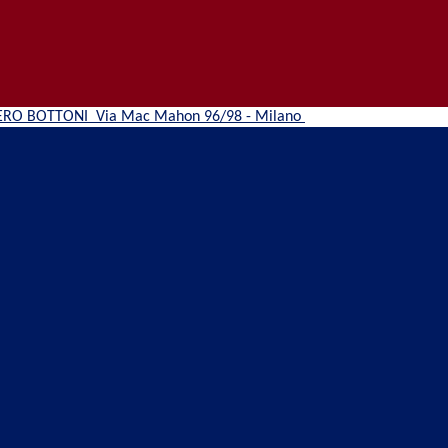
ERO BOTTONI
Via Mac Mahon 96/98 - Milano