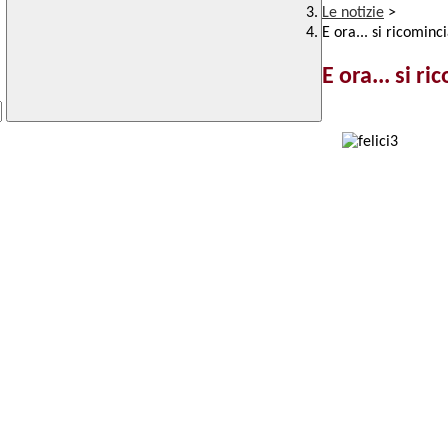
Le notizie
>
E ora... si ricominci
E ora... si ri