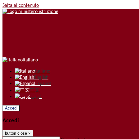
Salta al contenuto
Italiano
Italiano
English
Español
中文
عربى
Accedi
Accedi
button close
×