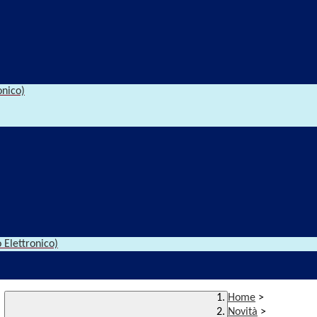
onico)
 Elettronico)
Home
>
Novità
>