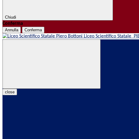
Chiudi
Conferma
Annulla
Conferma
Liceo Scientifico Statale
PI
close