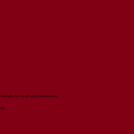
 indicato con le istruzioni necessarie.
e la
Login Spaggiari
!