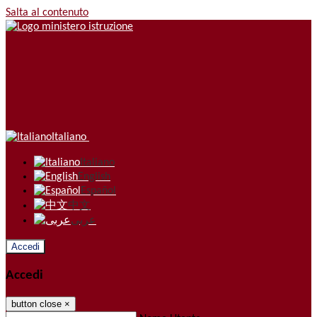
Salta al contenuto
Italiano
Italiano
English
Español
中文
عربى
Accedi
Accedi
button close
×