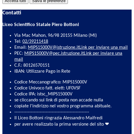
Accetta tutti
Salva le preferenze
Contatti
Liceo Scientifico Statale Piero Bottoni
Via Mac Mahon, 96/98 20155 Milano (MI)
Tel:
02/39211418
Email:
MIPS15000V@istruzione.it
Link per inviare una mail
PEC:
MIPS15000V@pec.istruzione.it
Link per inviare una
mail
C.F.: 80126570151
IBAN: Utilizzare Pago in Rete
Codice Meccanografico: MIPS15000V
Codice Univoco fatt. elett: UF0VSF
Codice IPA: istsc_MIPS15000V
se cliccando sui link di posta non accade nulla
copiate l'indirizzo nel vostro programma abituale.
--------------------------------------------------
Il Liceo Bottoni ringrazia Alessandro Maifredi
per avere realizzato la prima versione del sito ❤