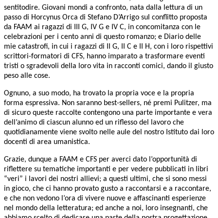
sentitodire. Giovani mondi a confronto
, nata dalla lettura di un
passo di
Horcynus Orca
di Stefano D’Arrigo sul conflitto proposta
da FAAM ai ragazzi di III G, IV G e IV C, in concomitanza con le
celebrazioni per i cento anni di questo romanzo; e
Diario delle
mie catastrofi
, in cui i ragazzi di II G, II C e II H, con i loro rispettivi
scrittori-formatori di CFS, hanno imparato a trasformare eventi
tristi o sgradevoli della loro vita in racconti comici, dando il giusto
peso alle cose.
Ognuno, a suo modo, ha trovato la propria voce e la propria
forma espressiva. Non saranno best-sellers, né premi Pulitzer, ma
di sicuro queste raccolte contengono una parte importante e vera
dell’animo di ciascun alunno ed un riflesso del lavoro che
quotidianamente viene svolto nelle aule del nostro Istituto dai loro
docenti di area umanistica.
Grazie, dunque a FAAM e CFS per averci dato l’opportunità di
riflettere su tematiche importanti e per vedere pubblicati in libri
“veri” i lavori dei nostri allievi; a questi ultimi, che si sono messi
in gioco, che ci hanno provato gusto a raccontarsi e a raccontare,
e che non vedono l’ora di vivere nuove e affascinanti esperienze
nel mondo della letteratura; ed anche a noi, loro insegnanti, che