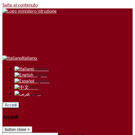
Salta al contenuto
Italiano
Italiano
English
Español
中文
عربى
Accedi
Accedi
button close
×