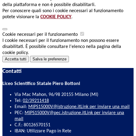
della piattaforma e non è possibile disabilitarli.
Per conoscere quali sono i cookie necessari al funzionamento
potete visionare la
COOKIE POLICY
.
Cookie necessari per il funzionamento
I cookie necessari per il funzionamento non possono essere
disabilitati. È possibile consultare l'elenco nella pagina della
cookie policy.
Accetta tutti
Salva le preferenze
Contatti
Liceo Scientifico Statale Piero Bottoni
Via Mac Mahon, 96/98 20155 Milano (MI)
Tel:
02/39211418
Email:
MIPS15000V@istruzione.it
Link per inviare una mail
PEC:
MIPS15000V@pec.istruzione.it
Link per inviare una
mail
C.F.: 80126570151
IBAN: Utilizzare Pago in Rete