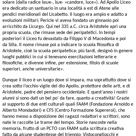
solare (dalla radice
λευκ
-,
λυκ
- «candore, luce»). Ad Apollo Liceo
era dedicato un santuario in una località a est di Atene alle
pendici meridionali del Licabetto. Il luogo era ampio e adatto a
evoluzioni militari; Pericle vi aveva fondato un ginnasio poi
arricchito da Licurgo. Qui nel 335 a.C. circa Aristotele aprì una
propria scuola, che rimase sede dei peripatetici. In tempi
posteriori il Liceo fu devastato da Filippo V di Macedonia e poi
da Silla. Il nome rimase poi a indicare la scuola filosofica di
Aristotele, cioè la scuola peripatetica; più tardi, designò in genere
luoghi pubblici in cui si tenevano esercitazioni letterarie e
filosofiche, e divenne infine, per estensione, titolo di scuole
superiori, anche universitarie».
Dunque il liceo è un luogo dove si impara, ma soprattutto dove si
crea sotto l’occhio vigile del dio Apollo, protettore delle arti, e di
Aristotele, padre del pensiero occidentale. E quest’anno i nostri
alunni si sono dati un bel po’ da fare, quanto a creatività! Grazie
al supporto di due enti culturali quali FAAM (Fondazione Arnoldo e
Alberto Mondadori) e CFS (Centro Formazione Supereroi), che
hanno messo a disposizione dei ragazzi redattori e scrittori, sono
nate le raccolte
Le trame del tempo. Storie nascoste nella
memoria
, frutto di un PCTO con FAAM sulla scrittura creativa
fatto da alcune studentesse del triennio;
Vistocongliocchi e